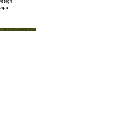
Design
scape