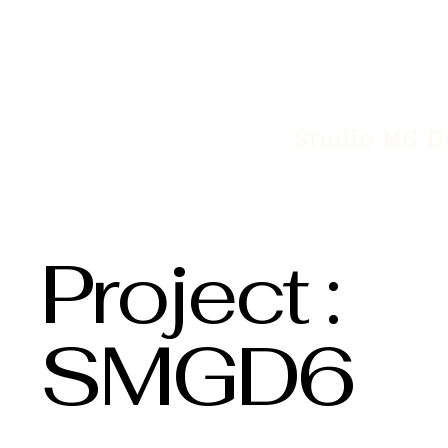
Studio MG D
Project :
SMGD6